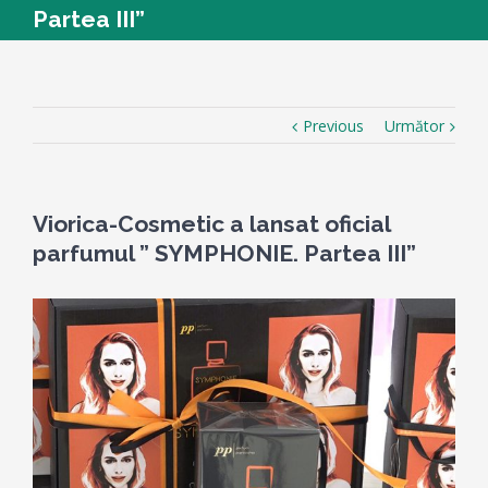
Partea III”
Previous
Următor
Viorica-Cosmetic a lansat oficial
parfumul ” SYMPHONIE. Partea III”
View
Larger
Image