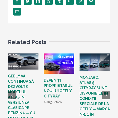
Facebook
Twitter
Linkedin
Reddit
Tumblr
Google+
Pinterest
Vk
Email
Related Posts
GEELY VA
MONJARO,
Š
DEVENIȚI
CONTINUA SĂ
ATLAS ȘI
t
PROPRIETARUL
DEZVOLTE
CITYRAY SUNT
1
NOULUI GEELY
MODELUL
DISPONIBILE ÎN
u
CITYRAY
ATLAS ÎN
CONDIȚII
1
4 aug., 2026
VERSIUNEA
SPECIALE DE LA
CLASICĂ PE
GEELY — MARCA
BENZINĂ — CU
NR. 1 ÎN