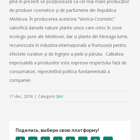
pînă în prezent se poziționează ca cel mai mare producător
de produse cosmetice și de parfumerie din Republica
Moldova. În producerea acestora ”Viorica-Cosmetic”
valorifică darurile naturii: plante unice care cresc în zone
ecologic pure ale Moldovei, dar și plante din întreaga lume,
recunoscute în industria internațională a frumuseții pentru
efectele curative și de îngrijire a pielii și părului. Calitatea
ireproșabilă a produselor este expresia respectului față de
consumatori, reprezintînd politica fundamentală a
companiei .
17 dec., 2018
|
Categorii:
Știri
Поделись, выбери свою платформу!