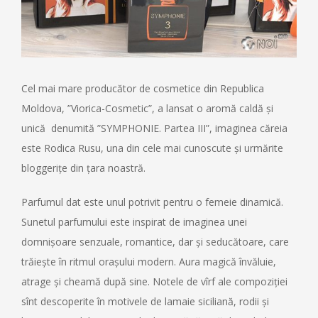
Cel mai mare producător de cosmetice din Republica
Moldova, ”Viorica-Cosmetic”, a lansat o aromă caldă și
unică denumită ”SYMPHONIE. Partea III”, imaginea căreia
este Rodica Rusu, una din cele mai cunoscute și urmărite
bloggerițe din țara noastră.
Parfumul dat este unul potrivit pentru o femeie dinamică.
Sunetul parfumului este inspirat de imaginea unei
domnișoare senzuale, romantice, dar și seducătoare, care
trăiește în ritmul orașului modern. Aura magică învăluie,
atrage și cheamă după sine. Notele de vîrf ale compoziției
sînt descoperite în motivele de lamaie siciliană, rodii și