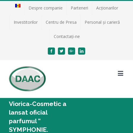
Despre companie
Parteneri
Acţionarilor
Investitorilor
Centru de Presa
Personal și carieră
Contactați-ne
Facebook
Twitter
Google+
Linkedin
Viorica-Cosmetic a
lansat oficial
parfumul ”
SYMPHONIE.