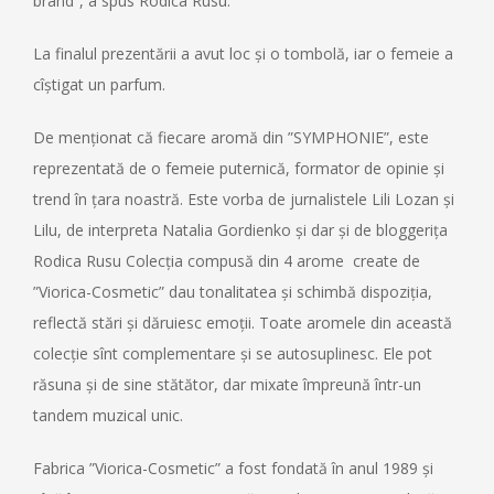
brand”, a spus Rodica Rusu.
La finalul prezentării a avut loc și o tombolă, iar o femeie a
cîștigat un parfum.
De menționat că fiecare aromă din ”SYMPHONIE”, este
reprezentată de o femeie puternică, formator de opinie și
trend în țara noastră. Este vorba de jurnalistele Lili Lozan și
Lilu, de interpreta Natalia Gordienko și dar și de bloggerița
Rodica Rusu Colecția compusă din 4 arome create de
”Viorica-Cosmetic” dau tonalitatea și schimbă dispoziția,
reflectă stări și dăruiesc emoții. Toate aromele din această
colecție sînt complementare și se autosuplinesc. Ele pot
răsuna și de sine stătător, dar mixate împreună într-un
tandem muzical unic.
Fabrica ”Viorica-Cosmetic” a fost fondată în anul 1989 și