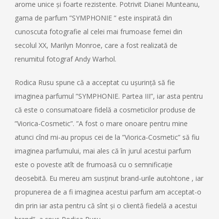
arome unice și foarte rezistente. Potrivit Dianei Munteanu,
gama de parfum ”SYMPHONIE ” este inspirată din
cunoscuta fotografie al celei mai frumoase femei din
secolul XX, Marilyn Monroe, care a fost realizată de
renumitul fotograf Andy Warhol.
Rodica Rusu spune că a acceptat cu ușurință să fie
imaginea parfumul ”SYMPHONIE. Partea III”, iar asta pentru
că este o consumatoare fidelă a cosmeticilor produse de
”Viorica-Cosmetic”. ”A fost o mare onoare pentru mine
atunci cînd mi-au propus cei de la ”Viorica-Cosmetic” să fiu
imaginea parfumului, mai ales că în jurul acestui parfum
este o poveste atît de frumoasă cu o semnificație
deosebită. Eu mereu am susținut brand-urile autohtone , iar
propunerea de a fi imaginea acestui parfum am acceptat-o
din prin iar asta pentru că sînt și o clientă fiedelă a acestui