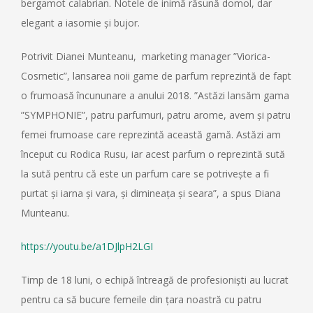
bergamot calabrian. Notele de inimă răsună domol, dar
elegant a iasomie și bujor.
Potrivit Dianei Munteanu, marketing manager ”Viorica-
Cosmetic”, lansarea noii game de parfum reprezintă de fapt
o frumoasă încununare a anului 2018. ”Astăzi lansăm gama
”SYMPHONIE”, patru parfumuri, patru arome, avem și patru
femei frumoase care reprezintă această gamă. Astăzi am
început cu Rodica Rusu, iar acest parfum o reprezintă sută
la sută pentru că este un parfum care se potrivește a fi
purtat și iarna și vara, și dimineața și seara”, a spus Diana
Munteanu.
https://youtu.be/a1DJlpH2LGI
Timp de 18 luni, o echipă întreagă de profesioniști au lucrat
pentru ca să bucure femeile din țara noastră cu patru