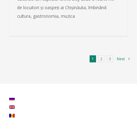
de locuitori și oaspeți ai Chișinăului, îmbinând
cultura, gastronomia, muzica
1
2
3
Next