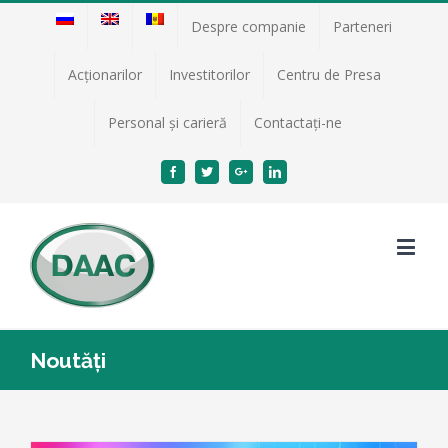
Despre companie
Parteneri
Acţionarilor
Investitorilor
Centru de Presa
Personal și carieră
Contactați-ne
Facebook
Twitter
Google+
Linkedin
Noutăți