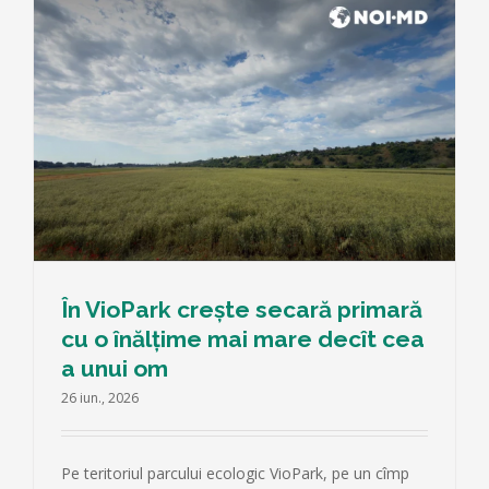
e
În VioPark crește secară primară
cu o înălțime mai mare decît cea
a unui om
26 iun., 2026
Pe teritoriul parcului ecologic VioPark, pe un cîmp