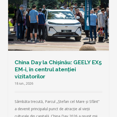
China Day la Chișinău: GEELY EX5
EM-i, în centrul atenției
vizitatorilor
18 iun., 2026
Sâmbăta trecută, Parcul „Ștefan cel Mare și Sfânt”
a devenit principalul punct de atracție al vieții
culturale din capitală. China Day 2026 a reunit mii