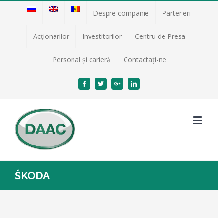
Despre companie
Parteneri
Acţionarilor
Investitorilor
Centru de Presa
Personal și carieră
Contactați-ne
Facebook
Twitter
Google+
Linkedin
ŠKODA