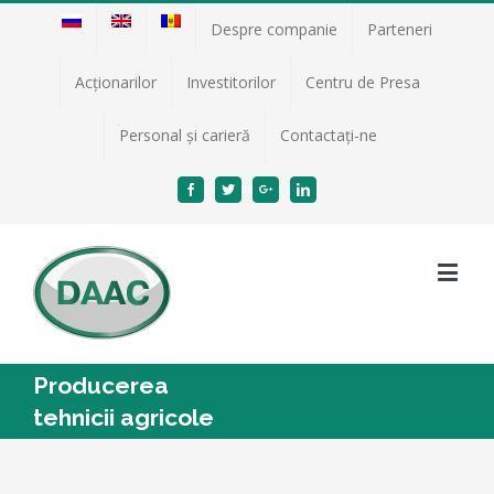
Despre companie
Parteneri
Acţionarilor
Investitorilor
Centru de Presa
Personal și carieră
Contactați-ne
Facebook
Twitter
Google+
Linkedin
Producerea
tehnicii agricole