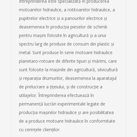
Întreprinderea este specializată în producerea
motoarelor hidraulice, a rotitoarelor hidraulice, a
pupitrelor electrice şi a panourilor electrice şi
deasemenea în producţia pieselor de schimb
pentru maşini folosite în agricultură şi a unui
spectru larg de produse de consum din plastic şi
metal. Sunt produse în serie motoare hidraulice
planetaro-rotoare de diferite tipuri şi mărimi, care
sunt folosite la maşinile din agricultură, silvicultură
şi reparaţia drumurilor, deasemenea la aparatajul
de prelucrare a ţiţeiului, şi de construcţie a
utilajelor. Întreprinderea efectuează în
permanenţă lucrări experimentale legate de
producţia maşinilor hidraulice şi are posibilitatea
de a produce motoare hidraulice în conformitate
cu cerinţele clienţilor.