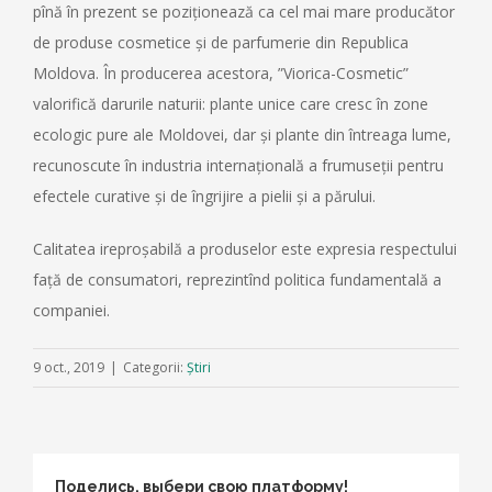
pînă în prezent se poziționează ca cel mai mare producător
de produse cosmetice și de parfumerie din Republica
Moldova. În producerea acestora, ”Viorica-Cosmetic”
valorifică darurile naturii: plante unice care cresc în zone
ecologic pure ale Moldovei, dar și plante din întreaga lume,
recunoscute în industria internațională a frumuseții pentru
efectele curative și de îngrijire a pielii și a părului.
Calitatea ireproșabilă a produselor este expresia respectului
față de consumatori, reprezintînd politica fundamentală a
companiei.
9 oct., 2019
|
Categorii:
Știri
Поделись, выбери свою платформу!