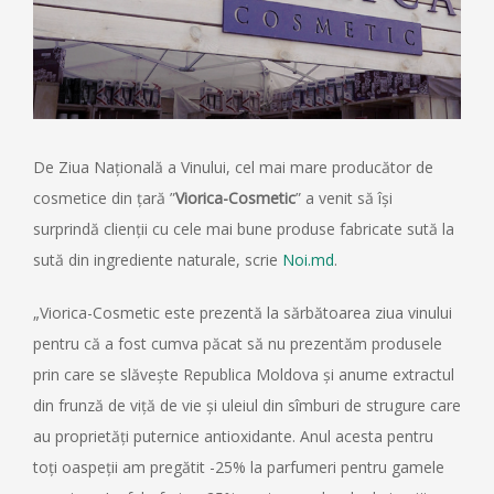
De Ziua Națională a Vinului, cel mai mare producător de
cosmetice din țară ”
Viorica-Cosmetic
” a venit să își
surprindă clienții cu cele mai bune produse fabricate sută la
sută din ingrediente naturale, scrie
Noi.md
.
„Viorica-Cosmetic este prezentă la sărbătoarea ziua vinului
pentru că a fost cumva păcat să nu prezentăm produsele
prin care se slăvește Republica Moldova și anume extractul
din frunză de viță de vie și uleiul din sîmburi de strugure care
au proprietăți puternice antioxidante. Anul acesta pentru
toți oaspeții am pregătit -25% la parfumeri pentru gamele