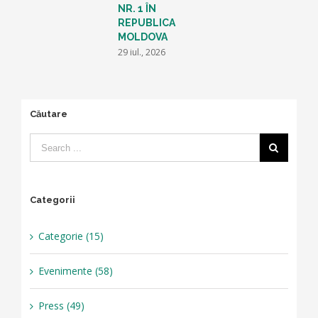
L
NR. 1 ÎN
2
REPUBLICA
1
MOLDOVA
29 iul., 2026
Căutare
Categorii
Categorie (15)
Evenimente (58)
Press (49)