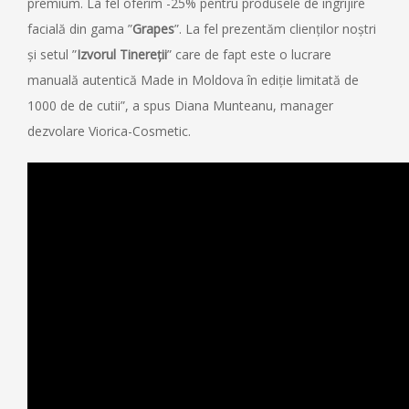
premium. La fel oferim -25% pentru produsele de ingrijire
facială din gama ”
Grapes
”. La fel prezentăm clienților noștri
și setul ”
Izvorul Tinereții
” care de fapt este o lucrare
manuală autentică Made in Moldova în ediție limitată de
1000 de de cutii”, a spus Diana Munteanu, manager
dezvolare Viorica-Cosmetic.