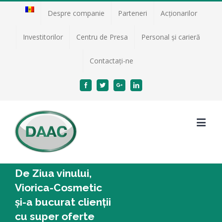
Despre companie
Parteneri
Acţionarilor
Investitorilor
Centru de Presa
Personal și carieră
Contactați-ne
Facebook
Twitter
Google+
Linkedin
De Ziua vinului,
Viorica-Cosmetic
și-a bucurat clienții
cu super oferte