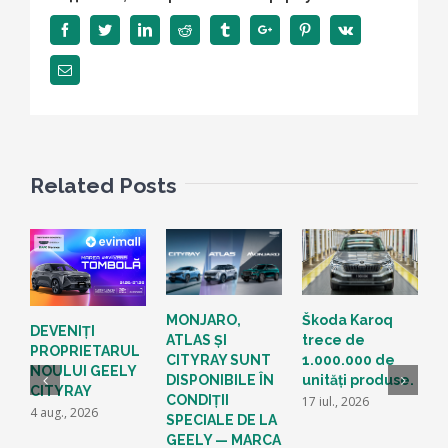
Facebook
Twitter
Linkedin
Reddit
Tumblr
Google+
Pinterest
Vk
Email
Related Posts
S
MONJARO,
Škoda Karoq
DEVENIȚI
O
ATLAS ȘI
trece de
PROPRIETARUL
G
CITYRAY SUNT
1.000.000 de
NOULUI GEELY
M
DISPONIBILE ÎN
unități produse.
CITYRAY
P
CONDIȚII
17 iul., 2026
4 aug., 2026
A
SPECIALE DE LA
M
GEELY — MARCA