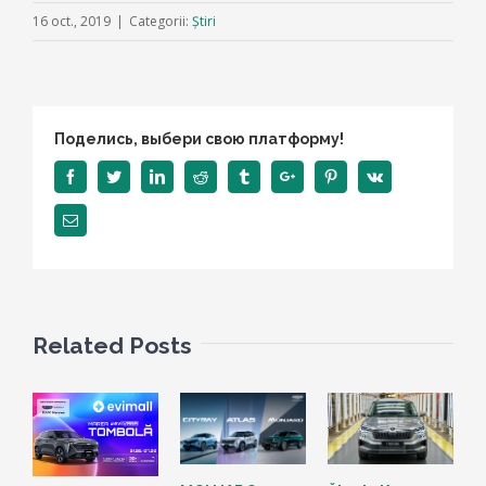
16 oct., 2019
|
Categorii:
Știri
Поделись, выбери свою платформу!
Facebook
Twitter
Linkedin
Reddit
Tumblr
Google+
Pinterest
Vk
Email
Related Posts