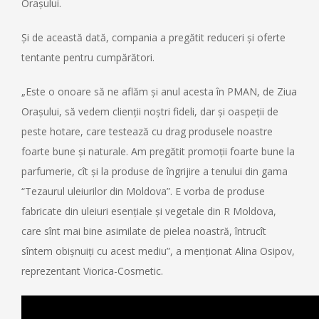
Orașului.
Și de această dată, compania a pregătit reduceri și oferte
tentante pentru cumpărători.
„Este o onoare să ne aflăm și anul acesta în PMAN, de Ziua
Orașului, să vedem clienții noștri fideli, dar și oaspeții de
peste hotare, care testează cu drag produsele noastre
foarte bune și naturale. Am pregătit promoții foarte bune la
parfumerie, cît și la produse de îngrijire a tenului din gama
“Tezaurul uleiurilor din Moldova”. E vorba de produse
fabricate din uleiuri esențiale și vegetale din R Moldova,
care sînt mai bine asimilate de pielea noastră, întrucît
sîntem obișnuiți cu acest mediu”, a menționat Alina Osipov,
reprezentant Viorica-Cosmetic.