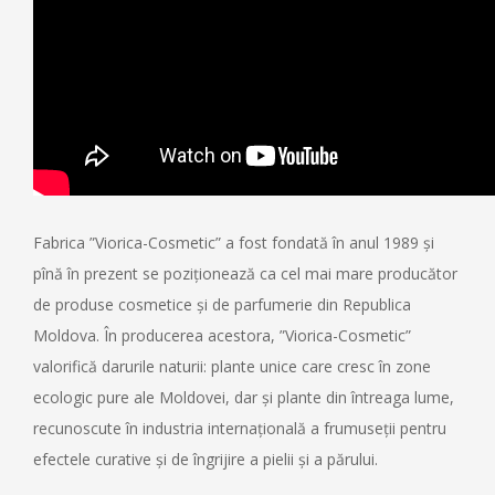
Fabrica ”Viorica-Cosmetic” a fost fondată în anul 1989 și
pînă în prezent se poziționează ca cel mai mare producător
de produse cosmetice și de parfumerie din Republica
Moldova. În producerea acestora, ”Viorica-Cosmetic”
valorifică darurile naturii: plante unice care cresc în zone
ecologic pure ale Moldovei, dar și plante din întreaga lume,
recunoscute în industria internațională a frumuseții pentru
efectele curative și de îngrijire a pielii și a părului.