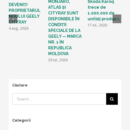
S
MONJARO,
Škoda Karoq
DEVENIȚI
O
ATLAS ȘI
trece de
PROPRIETARUL
G
CITYRAY SUNT
1.000.000 de
NOULUI GEELY
M
DISPONIBILE ÎN
unități produse.
CITYRAY
P
CONDIȚII
17 iul., 2026
4 aug., 2026
A
SPECIALE DE LA
M
GEELY — MARCA
L
NR. 1 ÎN
2
REPUBLICA
1
MOLDOVA
29 iul., 2026
Căutare
Categorii