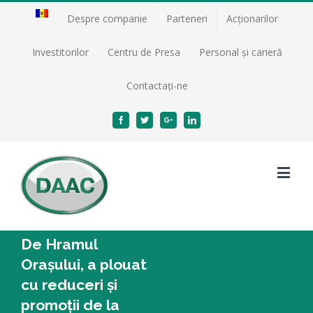
Despre companie
Parteneri
Acţionarilor
Investitorilor
Centru de Presa
Personal și carieră
Contactați-ne
Facebook
Twitter
Google+
Linkedin
De Hramul
Orașului, a plouat
cu reduceri și
promoții de la