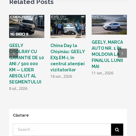
Related Posts
GEELY, MARCA
G
GEELY
China Day la
AUTO NR. 1 ÎN
p
COOLRAY CU
Chișinău: GEELY
MOLDOVA LA
c
GARANTIE DE 10
EX5 EM-i, în
FINALUL LUNII
i
ANI / 500 000
centrul atenției
MAI
s
KM — LIDER
vizitatorilor
E
11 iun., 2026
ABSOLUT AL
18 iun., 2026
4
SEGMENTULUI
8 iul., 2026
Căutare