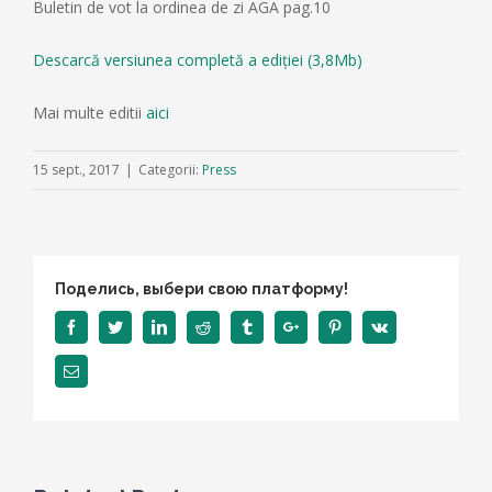
Buletin de vot la ordinea de zi AGA pag.10
Descarcă versiunea completă a ediției (3,8Mb)
Mai multe editii
aici
15 sept., 2017
|
Categorii:
Press
Поделись, выбери свою платформу!
Facebook
Twitter
Linkedin
Reddit
Tumblr
Google+
Pinterest
Vk
Email