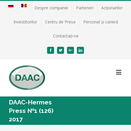
Despre companie
Parteneri
Acţionarilor
Investitorilor
Centru de Presa
Personal și carieră
Contactați-ne
Facebook
Twitter
Google+
Linkedin
DAAC-Hermes
Press №1 (126)
2017