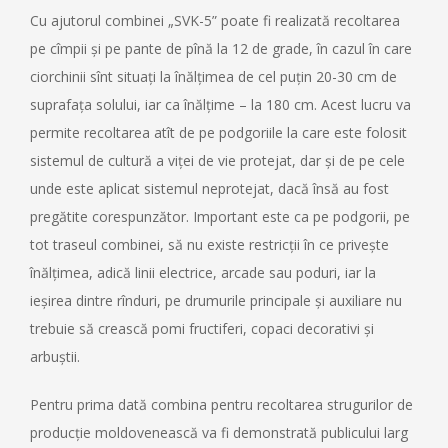
Cu ajutorul combinei „SVK-5” poate fi realizată recoltarea
pe cîmpii și pe pante de pînă la 12 de grade, în cazul în care
ciorchinii sînt situați la înălțimea de cel puțin 20-30 cm de
suprafața solului, iar ca înălțime – la 180 cm. Acest lucru va
permite recoltarea atît de pe podgoriile la care este folosit
sistemul de cultură a viței de vie protejat, dar și de pe cele
unde este aplicat sistemul neprotejat, dacă însă au fost
pregătite corespunzător. Important este ca pe podgorii, pe
tot traseul combinei, să nu existe restricții în ce privește
înălțimea, adică linii electrice, arcade sau poduri, iar la
ieșirea dintre rînduri, pe drumurile principale și auxiliare nu
trebuie să crească pomi fructiferi, copaci decorativi și
arbuștii.
Pentru prima dată combina pentru recoltarea strugurilor de
producție moldovenească va fi demonstrată publicului larg