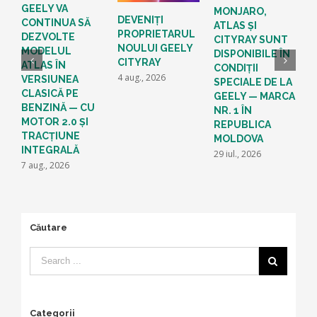
GEELY VA
MONJARO,
Š
DEVENIȚI
CONTINUA SĂ
ATLAS ȘI
t
PROPRIETARUL
DEZVOLTE
CITYRAY SUNT
1
NOULUI GEELY
MODELUL
DISPONIBILE ÎN
u
CITYRAY
ATLAS ÎN
CONDIȚII
1
4 aug., 2026
VERSIUNEA
SPECIALE DE LA
CLASICĂ PE
GEELY — MARCA
BENZINĂ — CU
NR. 1 ÎN
MOTOR 2.0 ȘI
REPUBLICA
TRACȚIUNE
MOLDOVA
INTEGRALĂ
29 iul., 2026
7 aug., 2026
Căutare
Categorii