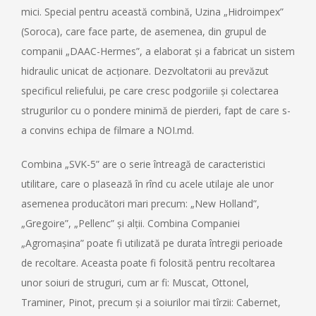
mici. Special pentru această combină, Uzina „Hidroimpex”
(Soroca), care face parte, de asemenea, din grupul de
companii „DAAC-Hermes”, a elaborat și a fabricat un sistem
hidraulic unicat de acționare. Dezvoltatorii au prevăzut
specificul reliefului, pe care cresc podgoriile și colectarea
strugurilor cu o pondere minimă de pierderi, fapt de care s-
a convins echipa de filmare a NOI.md.
Combina „SVK-5” are o serie întreagă de caracteristici
utilitare, care o plasează în rînd cu acele utilaje ale unor
asemenea producători mari precum: „New Holland”,
„Gregoire”, „Pellenc” și alții. Combina Companiei
„Agromașina” poate fi utilizată pe durata întregii perioade
de recoltare. Aceasta poate fi folosită pentru recoltarea
unor soiuri de struguri, cum ar fi: Muscat, Ottonel,
Traminer, Pinot, precum și a soiurilor mai tîrzii: Cabernet,