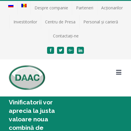
Despre companie
Parteneri
Acţionarilor
Investitorilor
Centru de Presa
Personal și carieră
Contactați-ne
Facebook
Twitter
Google+
Linkedin
Vinificatorii vor
aprecia la justa
valoare noua
combină de