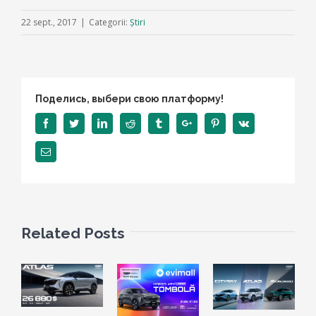
22 sept., 2017
|
Categorii:
Știri
Поделись, выбери свою платформу!
Facebook
Twitter
Linkedin
Reddit
Tumblr
Google+
Pinterest
Vk
Email
Related Posts