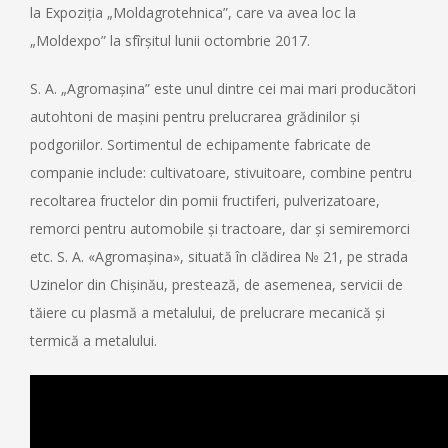
la Expoziția „Moldagrotehnica”, care va avea loc la
„Moldexpo” la sfîrșitul lunii octombrie 2017.
S. A. „Agromașina” este unul dintre cei mai mari producători
autohtoni de mașini pentru prelucrarea grădinilor și
podgoriilor. Sortimentul de echipamente fabricate de
companie include: cultivatoare, stivuitoare, combine pentru
recoltarea fructelor din pomii fructiferi, pulverizatoare,
remorci pentru automobile și tractoare, dar și semiremorci
etc. S. A. «Agromașina», situată în clădirea № 21, pe strada
Uzinelor din Chișinău, prestează, de asemenea, servicii de
tăiere cu plasmă a metalului, de prelucrare mecanică și
termică a metalului.