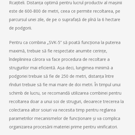
Rcațiteli. Distanța optimă pentru lucrul productiv al mașinii
este de 600-800 de metri, ceea ce permite recoltarea, pe
parcursul unei zile, de pe o suprafață de pînă la 6 hectare
de podgorii.
Pentru ca combina „SVK-5” să poată funcționa la puterea
maximă, trebuie să fie respectate anumite cerințe,
îndeplinirea cărora va face procedura de recoltare a
strugurilor mai eficientă. Așa deci, lungimea minimă a
podgoriei trebuie să fie de 250 de metri, distanța între
rînduri trebuie să fie mai mare de doi metri. În timpul unui
schimb de lucru, se recomandă utilizarea combinei pentru
recoltarea doar a unui soi de struguri, deoarece trecerea la
colectarea altor soiuri va necesita timp pentru reglarea
parametrilor mecanismelor de funcționare și va complica
organizarea procesării materiei prime pentru vinificatori.