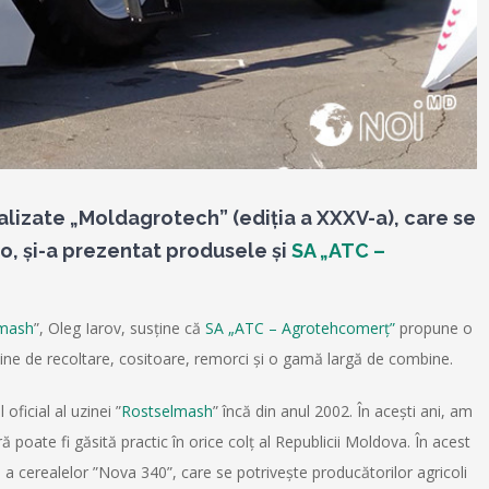
ializate „Moldagrotech” (ediţia a XXXV-a), care se
o, și-a prezentat produsele și
SA „ATC –
lmash
”, Oleg Iarov, susține că
SA „ATC – Agrotehcomerț”
propune o
ne de recoltare, cositoare, remorci și o gamă largă de combine.
 oficial al uzinei ”
Rostselmash
” încă din anul 2002. În acești ani, am
poate fi găsită practic în orice colț al Republicii Moldova. În acest
 cerealelor ”Nova 340”, care se potrivește producătorilor agricoli