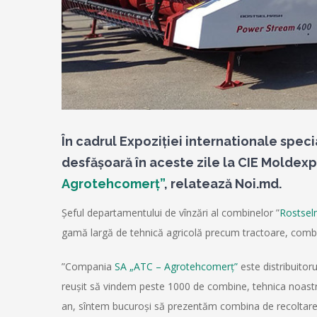
În cadrul Expoziției internationale spec
desfășoară în aceste zile la CIE Moldexp
Agrotehcomerț”
, relatează Noi.md.
Șeful departamentului de vînzări al combinelor ”
Rostse
gamă largă de tehnică agricolă precum tractoare, combi
”Compania
SA „ATC – Agrotehcomerț”
este distribuitorul
reușit să vindem peste 1000 de combine, tehnica noastră 
an, sîntem bucuroși să prezentăm combina de recoltare a