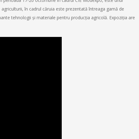
în perioada 17-20 octombrie în cadrul CIE Modexpo, este unul
 agriculturii, în cadrul căruia este prezentată întreaga gamă de
mante tehnologii și materiale pentru producția agricolă. Expoziția are