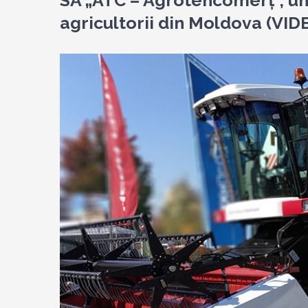
SA „ATC – Agrotehcomerț”, un
agricultorii din Moldova (VID
View
Larger
Image