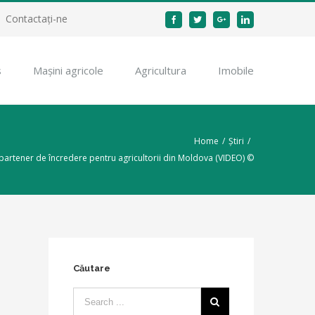
Contactați-ne
Facebook
Twitter
Google+
Linkedin
s
Mașini agricole
Agricultura
Imobile
Home
/
Știri
/
partener de încredere pentru agricultorii din Moldova (VIDEO) ©
Căutare