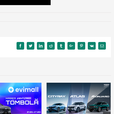
Facebook
Twitter
Linkedin
Reddit
Tumblr
Google+
Pinterest
Vk
Email