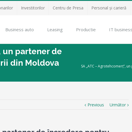
onarilor
Investitorilor
Centru de Presa
Personal și carieră
Business auto
Leasing
Productie
IT busines
 un partener de
rii din Moldova
SA „ATC – Agrotehcomerț”, un 
Previous
Următor