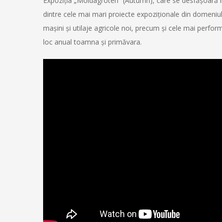
Expoziția „Moldagroteh” (Autumn), care se desfășoară 
dintre cele mai mari proiecte expoziționale din domeniul
mașini și utilaje agricole noi, precum și cele mai perfor
loc anual toamna și primăvara.