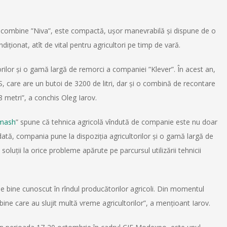
rei combine ”Niva”, este compactă, ușor manevrabilă și dispune de o
iționat, atît de vital pentru agricultori pe timp de vară.
orilor și o gamă largă de remorci a companiei ”Klever”. În acest an,
S, care are un butoi de 3200 de litri, dar și o combină de recontare
 metri”, a conchis Oleg Iarov.
lmash
” spune că tehnica agricolă vîndută de companie este nu doar
todată, compania pune la dispoziția agricultorilor și o gamă largă de
i soluții la orice probleme apărute pe parcursul utilizării tehnicii
 bine cunoscut în rîndul producătorilor agricoli. Din momentul
ine care au slujit multă vreme agricultorilor”, a mențioant Iarov.