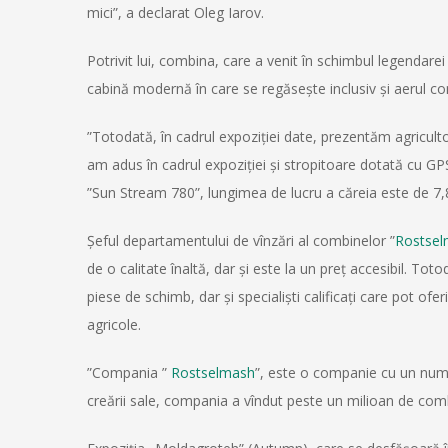
mici”, a declarat Oleg Iarov.
Potrivit lui, combina, care a venit în schimbul legenda
cabină modernă în care se regăsește inclusiv și aerul cond
”Totodată, în cadrul expoziției date, prezentăm agricult
am adus în cadrul expoziției și stropitoare dotată cu GP
”Sun Stream 780”, lungimea de lucru a căreia este de 7,8
Șeful departamentului de vînzări al combinelor ”
Rostse
de o calitate înaltă, dar și este la un preţ accesibil. To
piese de schimb, dar și specialiști calificați care pot ofer
agricole.
”Compania ”
Rostselmash
”, este o companie cu un nume
creării sale, compania a vîndut peste un milioan de comb