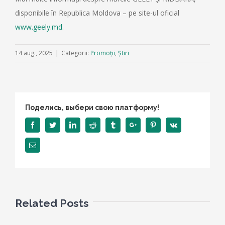
disponibile în Republica Moldova – pe site-ul oficial
www.geely.md
.
14 aug., 2025
|
Categorii:
Promoții
,
Știri
Поделись, выбери свою платформу!
Facebook
Twitter
Linkedin
Reddit
Tumblr
Google+
Pinterest
Vk
Email
Related Posts