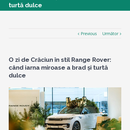
turtă dulce
Previous
Următor
O zi de Crăciun în stil Range Rover:
când iarna miroase a brad și turtă
dulce
View
Larger
Image