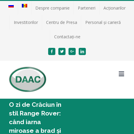
Despre companie
Parteneri
Acţionarilor
Investitorilor
Centru de Presa
Personal și carieră
Contactați-ne
Facebook
Twitter
Google+
Linkedin
O zi de Crăciun în
stil Range Rover:
când iarna
miroase a brad și