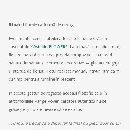
Ritualuri florale ca formă de dialog
Evenimentul central al zilei a fost atelierul de Crăciun
susținut de
XOstudio FLOWERS
. La o masă mare din stejar,
fiecare invitată și-a creat propria compoziție — cu brad
natural, lumânări și elemente decorative — ghidată cu grijă
și atenție de floriști. Totul realizat manual, într-un ritm calm,
cu timp pentru a rămâne în prezent.
În aceste gesturi se regăsea aceeași filozofie ca și în
automobilele Range Rover: calitatea autentică nu se
grăbește și nu are nevoie să se explice.
„Timpul a trecut ca o clipă. Iar la final nu pleci doar cu un