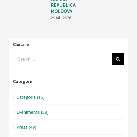
2
REPUBLICA
1
MOLDOVA
29 iul., 2026
Căutare
Categorii
Categorie (15)
Evenimente (58)
Press (49)