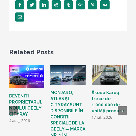
Facebook
Twitter
Linkedin
Reddit
Tumblr
Google+
Pinterest
Vk
Email
Related Posts
S
MONJARO,
Škoda Karoq
DEVENIȚI
O
ATLAS ȘI
trece de
PROPRIETARUL
G
CITYRAY SUNT
1.000.000 de
NOULUI GEELY
M
DISPONIBILE ÎN
unități produse.
CITYRAY
P
CONDIȚII
17 iul., 2026
4 aug., 2026
A
SPECIALE DE LA
M
GEELY — MARCA
L
NR. 1 ÎN