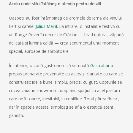
Acolo unde stilul întâlnește atenția pentru detalii
Oaspeții au fost întâmpinați de aromele de iarnă ale vinului
fiert și cafelei
Julius Meinl
. La intrare, o instalație festivă cu
un Range Rover în decor de Crăciun — brad natural, zăpadă
delicată și lumină caldă — crea sentimentul unui moment
special, aproape de sărbătoare.
În interior, o zonă gastronomică semnată
Gastrobar
a
propus preparate prezentate cu aceeași claritate cu care se
construiesc ideile bune: simplu, precis, cu gust. Copturile se
cocea chiar în showroom, umplând spațiul cu acel parfum
care ne întoarce, inevitabil, la copilărie. Totul părea firesc,
dar în spatele acestei simplități se afla o estetică atent
gândită.