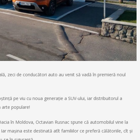
ală, zeci de conducători auto au venit să vadă în premieră noul
ştinţă pe viu cu noua generaţie a SUV-ului, iar distribuitorul a
n arte populare!
 Dacia în Moldova, Octavian Rusnac spune că automobilul vine la
ar maşina este destinată atît familiilor ce preferă călătoriile, cît și
du-se în siguranță.