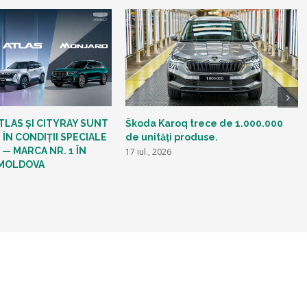
TLAS ȘI CITYRAY SUNT
Škoda Karoq trece de 1.000.000
 ÎN CONDIȚII SPECIALE
de unități produse.
 — MARCA NR. 1 ÎN
17 iul., 2026
 MOLDOVA