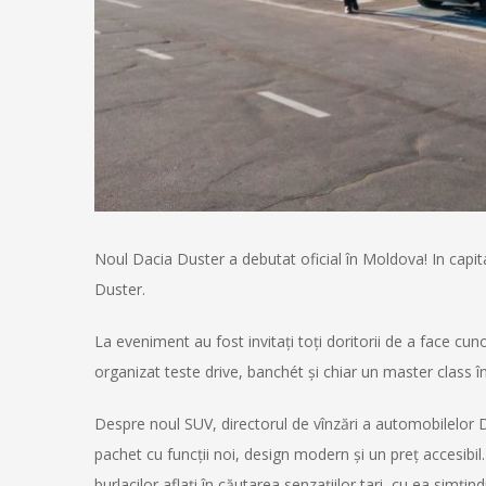
Noul Dacia Duster a debutat oficial în Moldova! In capit
Duster.
La eveniment au fost invitaţi toţi doritorii de a face cuno
organizat teste drive, banchét şi chiar un master class î
Despre noul SUV, directorul de vînzări a automobilelor
pachet cu funcţii noi, design modern şi un preţ accesibil. I
burlacilor aflați în căutarea senzațiilor tari, cu ea simţin