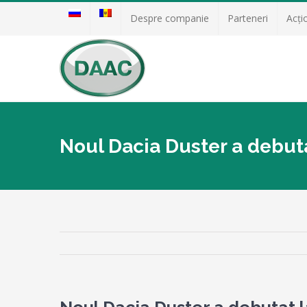
Despre companie
Parteneri
Acţi
Noul Dacia Duster a debuta