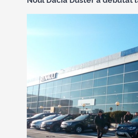
Noul Dacia Duster a debutat l
View
Larger
Image