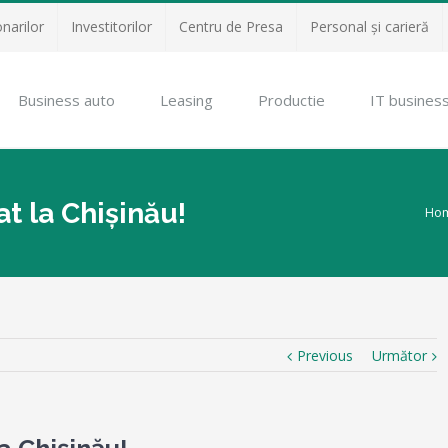
onarilor
Investitorilor
Centru de Presa
Personal și carieră
Business auto
Leasing
Productie
IT busines
t la Chişinău!
Ho
Previous
Următor