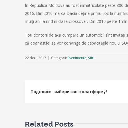
În Republica Moldova au fost înmatriculate peste 800 d
2016. Din 2010 marca Dacia deţine primul loc la numărul 
mulţi ani la rînd în clasa crossover. Din 2010 peste 1ml
Toţi doritorii de a-și cumpăra un automobil sînt invitaţi
că doar astfel se vor convinge de capacitățile noului SUV
22 dec., 2017
|
Categorii:
Evenimente
,
Știri
Поделись, выбери свою платформу!
Related Posts