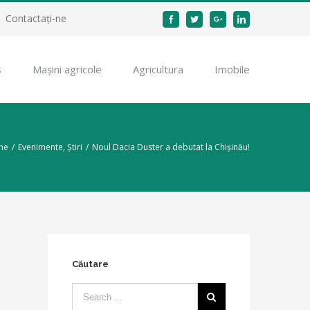
Contactați-ne
Facebook
Twitter
Google+
Linkedin
s
Mașini agricole
Agricultura
Imobile
me
/
Evenimente
,
Știri
/
Noul Dacia Duster a debutat la Chişinău!
Căutare