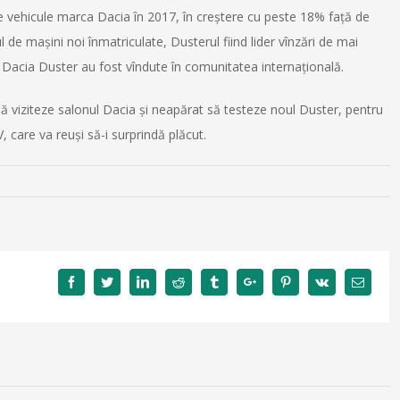
e vehicule marca Dacia în 2017, în creştere cu peste 18% faţă de
de maşini noi înmatriculate, Dusterul fiind lider vînzări de mai
n Dacia Duster au fost vîndute în comunitatea internațională.
 să viziteze salonul Dacia și neapărat să testeze noul Duster, pentru
, care va reuşi să-i surprindă plăcut.
Facebook
Twitter
Linkedin
Reddit
Tumblr
Google+
Pinterest
Vk
Email