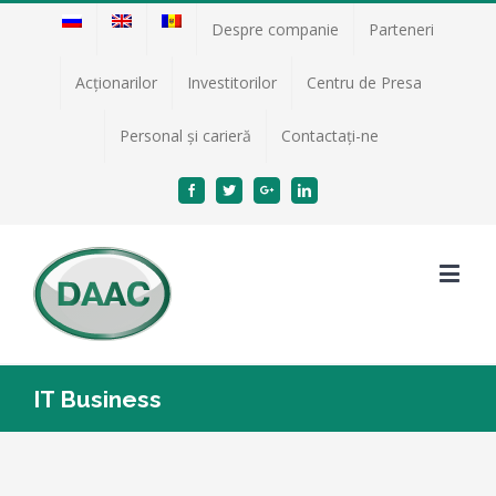
Despre companie
Parteneri
Acţionarilor
Investitorilor
Centru de Presa
Personal și carieră
Contactați-ne
Facebook
Twitter
Google+
Linkedin
IT Business