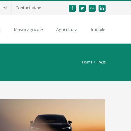
rieră
Contactați-ne
Facebook
Twitter
Google+
Linkedin
s
Mașini agricole
Agricultura
Imobile
Home
/
Press