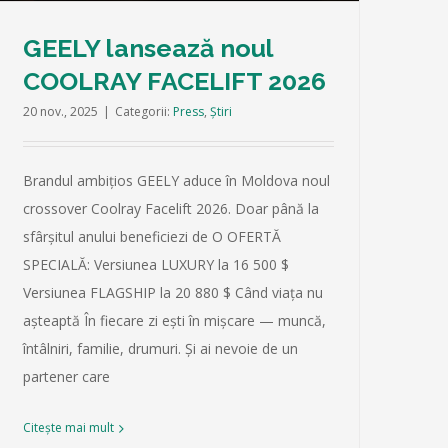
GEELY lansează noul
COOLRAY FACELIFT 2026
20 nov., 2025
|
Categorii:
Press
,
Știri
Brandul ambițios GEELY aduce în Moldova noul
crossover Coolray Facelift 2026. Doar până la
sfârșitul anului beneficiezi de O OFERTĂ
SPECIALĂ: Versiunea LUXURY la 16 500 $
Versiunea FLAGSHIP la 20 880 $ Când viața nu
așteaptă În fiecare zi ești în mișcare — muncă,
întâlniri, familie, drumuri. Și ai nevoie de un
partener care
Citește mai mult