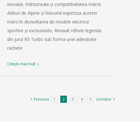
inovație, îndrăzneala și competitivitatea mărcii.
Alături de Alpine și folosind expertiza acestei
mărci în dezvoltarea de modele electrice
sportive și exclusiviste, Renault reînvie legenda
din jurul R5 Turbo sub forma unei adevărate
rachete
Citește mai mult
Previous
1
2
3
4
5
Următor