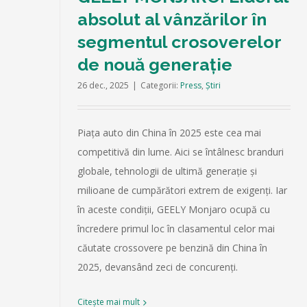
absolut al vânzărilor în
segmentul crosoverelor
de nouă generație
26 dec., 2025
|
Categorii:
Press
,
Știri
Piața auto din China în 2025 este cea mai
competitivă din lume. Aici se întâlnesc branduri
globale, tehnologii de ultimă generație și
milioane de cumpărători extrem de exigenți. Iar
în aceste condiții, GEELY Monjaro ocupă cu
încredere primul loc în clasamentul celor mai
căutate crossovere pe benzină din China în
2025, devansând zeci de concurenți.
Citește mai mult