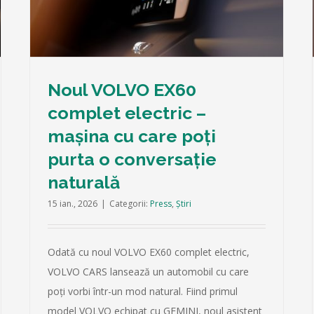
e
încărcare aproape la fel de rapidă ca o
oprire la cafea
Press
Știri
Noul VOLVO EX60
complet electric –
mașina cu care poți
purta o conversație
naturală
15 ian., 2026
|
Categorii:
Press
,
Știri
Odată cu noul VOLVO EX60 complet electric,
VOLVO CARS lansează un automobil cu care
poți vorbi într-un mod natural. Fiind primul
model VOLVO echipat cu GEMINI, noul asistent