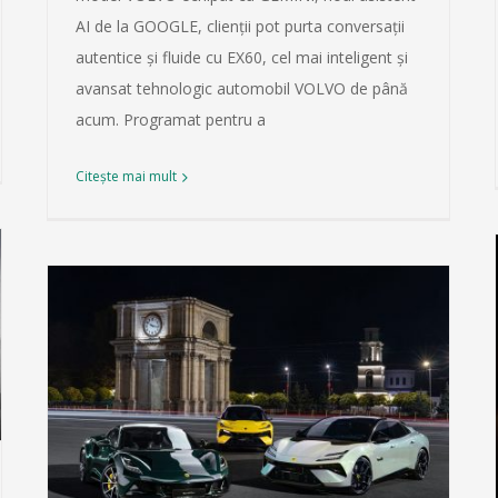
AI de la GOOGLE, clienții pot purta conversații
autentice și fluide cu EX60, cel mai inteligent și
avansat tehnologic automobil VOLVO de până
acum. Programat pentru a
Citește mai mult
GEELY lansează noul COOLRAY FACELIFT
2026
Press
Știri