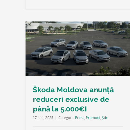
xclusive
Alege EX30 din stoc la un pret special! 
la 30.900 Euro cu 0% dobândă la leasin
anual.
Press
Știri
Škoda Moldova anunță
reduceri exclusive de
până la 5.000€!
17 iun., 2025
|
Categorii:
Press
,
Promoții
,
Știri