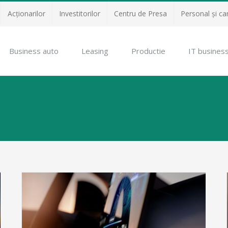
Acţionarilor
Investitorilor
Centru de Presa
Personal și ca
Business auto
Leasing
Productie
IT busines
VOLVO EX60: până la 810 km autonomie și