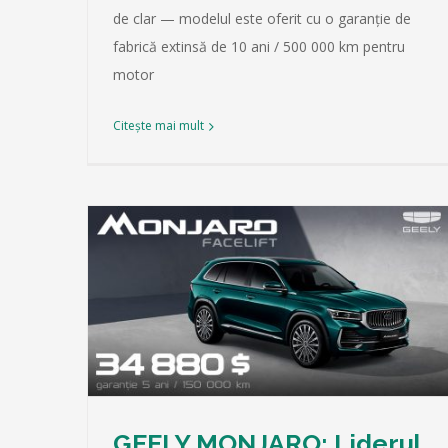
de clar — modelul este oferit cu o garanție de
fabrică extinsă de 10 ani / 500 000 km pentru
motor
Citește mai mult
ut al
relor de
Lotus Cars în Moldova pe 15.11.2025
Press
Știri
GEELY MONJARO: Liderul