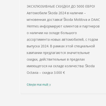
ЭКСКЛЮЗИВНЫЕ СКИДКИ ДО 5000 ЕВРО!
Автомобили Škoda 2024 в наличии –
мгновенная доставка! Škoda Moldova и DAAC
Hermes информируют клиентов и партнеров
о наличии на складе большого
ассортимента новых автомобилей, с годом
выпуска 2024. В рамках этой специальной
кампании предлагаются значительные
скидки, действительные в пределах
имеющегося на складе количества: Škoda
Octavia – скидка 3.000 €
Citește mai mult