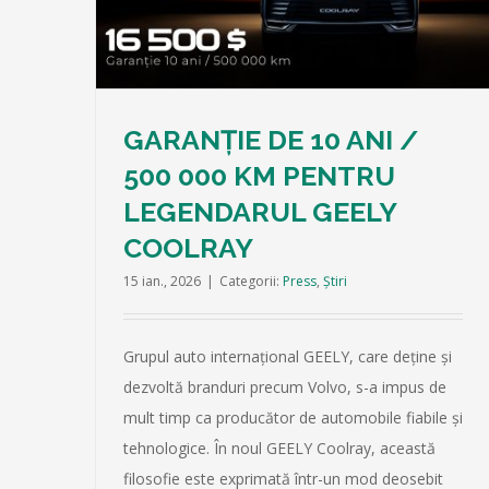
mașina cu care poți purta o conversați
RAY
naturală
Press
Știri
GARANȚIE DE 10 ANI /
500 000 KM PENTRU
LEGENDARUL GEELY
COOLRAY
15 ian., 2026
|
Categorii:
Press
,
Știri
Grupul auto internațional GEELY, care deține și
dezvoltă branduri precum Volvo, s-a impus de
mult timp ca producător de automobile fiabile și
tehnologice. În noul GEELY Coolray, această
filosofie este exprimată într-un mod deosebit