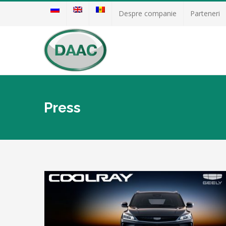
Despre companie
Parteneri
Press
Noul VOLVO EX60 complet electric –
M PENTRU