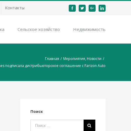
Контакты
Facebook
Twitter
Google+
Linkedin
ка
Cельское хозяйство
Недвижимость
Главная
/
Меропиятия
,
Новости
/
s подписала дистрибьюторское соглашение с Farizon Auto
Поиск