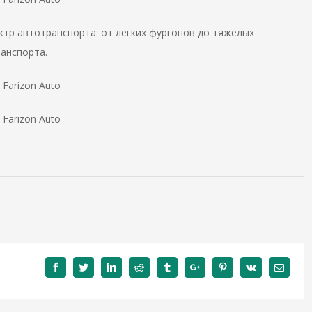
ктр автотранспорта: от лёгких фургонов до тяжёлых
ранспорта.
Facebook
Twitter
Linkedin
Reddit
Tumblr
Google+
Pinterest
Vk
Email