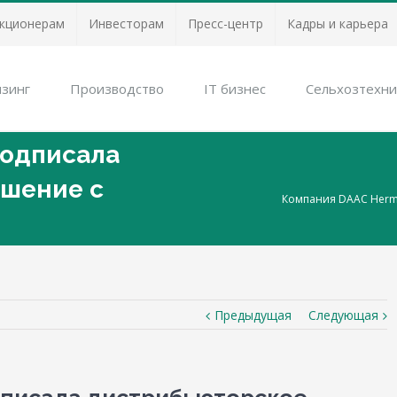
кционерам
Инвесторам
Пресс-центр
Кадры и карьера
зинг
Производство
IT бизнес
Сельхозтехни
подписала
ашение с
Компания DAAC Herme
Предыдущая
Следующая