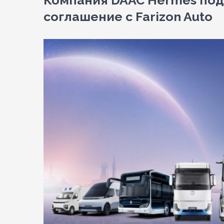
Компания DAAC Hermes по
соглашение с Farizon Auto
View
Larger
Image