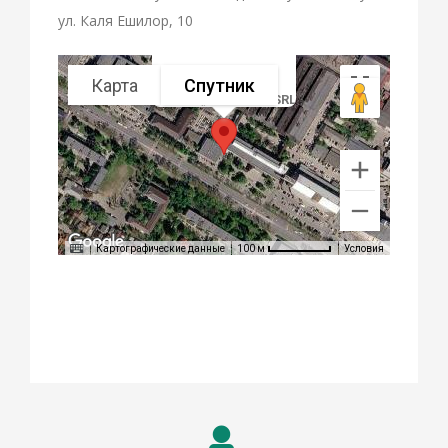
ул. Каля Ешилор, 10
Карта
Спутник
O.P.P. „CHESTOR” SRL
Картографические данные
Условия
100 м