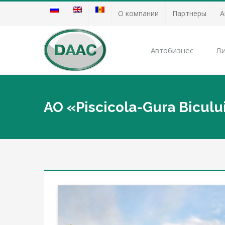
О компании
Партнеры
А
Автобизнес
Ли
AO «Piscicola-Gura Biculu