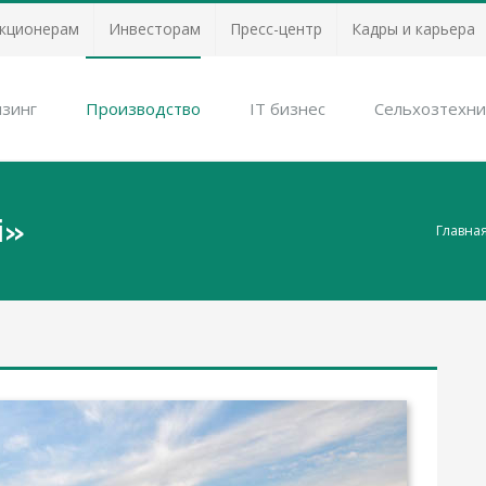
кционерам
Инвесторам
Пресс-центр
Кадры и карьера
зинг
Производство
IT бизнес
Сельхозтехни
i»
Главна