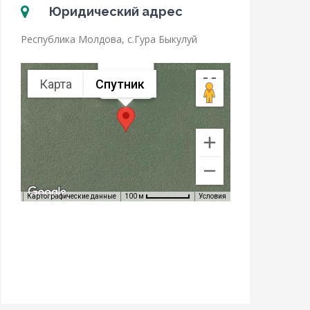
Юридический адрес
Республика Молдова, с.Гура Быкулуй
Карта
Спутник
Gura Bicului
Картографические данные
Условия
100 м