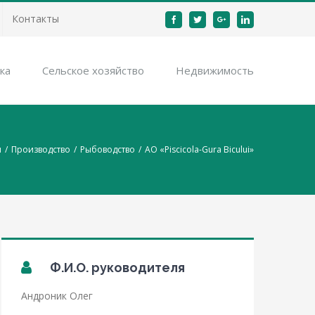
Контакты
Facebook
Twitter
Google+
Linkedin
ка
Cельское хозяйство
Недвижимость
я
/
Производство
/
Рыбоводство
/
AO «Piscicola-Gura Bicului»
Ф.И.О. руководителя
Андроник Олег