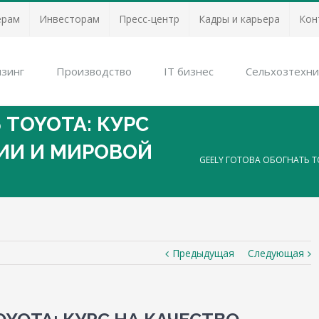
ерам
Инвесторам
Пресс-центр
Кадры и карьера
Кон
зинг
Производство
IT бизнес
Сельхозтехни
 TOYOTA: КУРС
ИИ И МИРОВОЙ
GEELY ГОТОВА ОБОГНАТЬ T
Предыдущая
Следующая