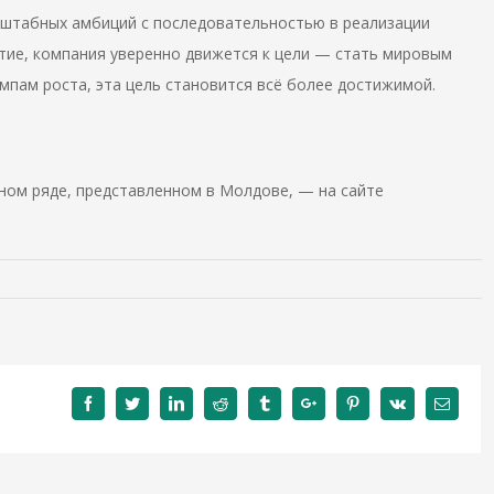
сштабных амбиций с последовательностью в реализации
итие, компания уверенно движется к цели — стать мировым
мпам роста, эта цель становится всё более достижимой.
ном ряде, представленном в Молдове, — на сайте
Facebook
Twitter
Linkedin
Reddit
Tumblr
Google+
Pinterest
Vk
Email