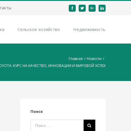
такты
Facebook
Twitter
Google+
Linkedin
ка
Cельское хозяйство
Недвижимость
Главная
/
Новости
/
OYOTA: КУРС НА КАЧЕСТВО, ИННОВАЦИИ И МИРОВОЙ УСПЕХ
Поиск