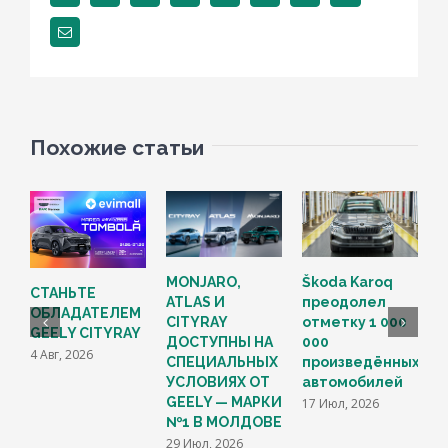
Email
Похожие статьи
Н
MONJARO,
Škoda Karoq
СТАНЬТЕ
ATLAS И
преодолел
ОБЛАДАТЕЛЕМ
В
CITYRAY
отметку 1 000
GEELY CITYRAY
G
ДОСТУПНЫ НА
000
4 Авг, 2026
M
СПЕЦИАЛЬНЫХ
произведённых
С
УСЛОВИЯХ ОТ
автомобилей
M
GEELY — МАРКИ
17 Июл, 2026
F
№1 В МОЛДОВЕ
1
29 Июл, 2026