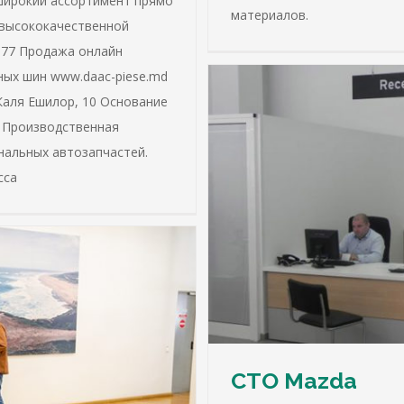
широкий ассортимент прямо
материалов.
 высококачественной
 77 Продажа онлайн
ных шин www.daac-piese.md
 Каля Ешилор, 10 Основание
 Производственная
нальных автозапчастей.
сса
СТО Mazda