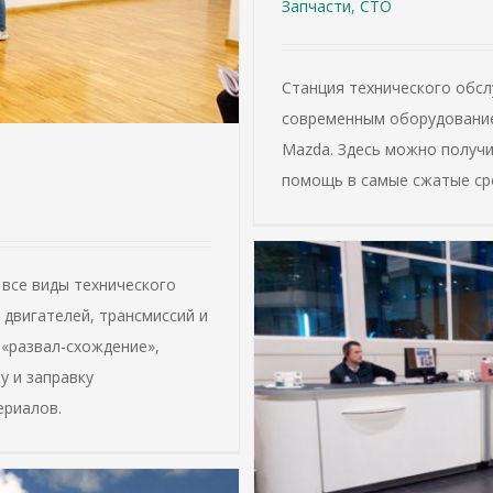
Запчасти
,
СТО
Станция технического обс
современным оборудование
Mazda. Здесь можно получ
помощь в самые сжатые ср
 все виды технического
двигателей, трансмиссий и
 «развал-схождение»,
у и заправку
ериалов.
Nissan