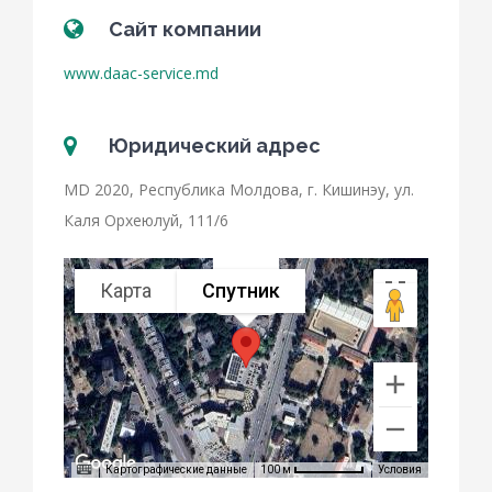
Сайт компании
www.daac-service.md
Юридический адрес
MD 2020, Республика Молдова, г. Кишинэу, ул.
Каля Орхеюлуй, 111/6
Карта
Спутник
SKODA
Картографические данные
Условия
100 м