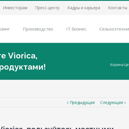
Инвесторам
Пресс-центр
Кадры и карьера
Контакты
зинг
Производство
IT бизнес
Сельхозтехни
 Viorica,
родуктами!
Корина Це
Предыдущая
Следующая