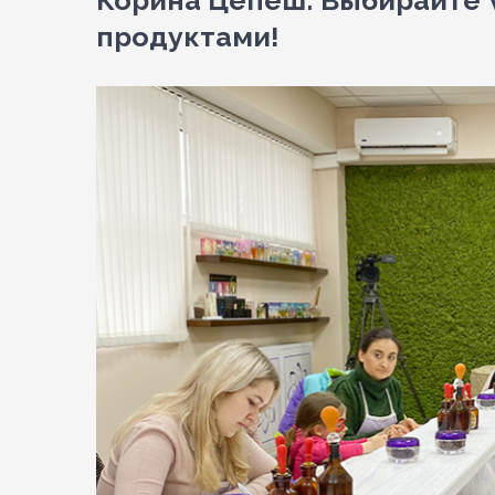
Корина Цепеш: Выбирайте V
продуктами!
View
Larger
Image