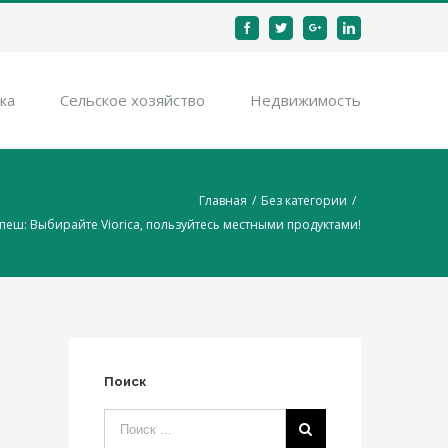
Facebook
Twitter
Google+
Linkedin
ка
Cельское хозяйство
Недвижимость
Главная
/
Без категории
/
пеш: Выбирайте Viorica, пользуйтесь местными продуктами!
Поиск