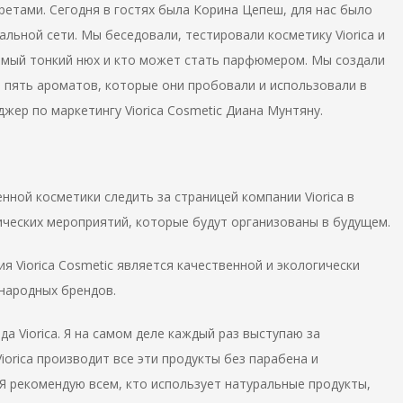
ретами. Сегодня в гостях была Корина Цепеш, для нас было
альной сети. Мы беседовали, тестировали косметику Viorica и
амый тонкий нюх и кто может стать парфюмером. Мы создали
 пять ароматов, которые они пробовали и использовали в
жер по маркетингу Viorica Cosmetic Диана Мунтяну.
нной косметики следить за страницей компании Viorica в
ических мероприятий, которые будут организованы в будущем.
я Viorica Cosmetic является качественной и экологически
народных брендов.
а Viorica. Я на самом деле каждый раз выступаю за
iorica производит все эти продукты без парабена и
 Я рекомендую всем, кто использует натуральные продукты,