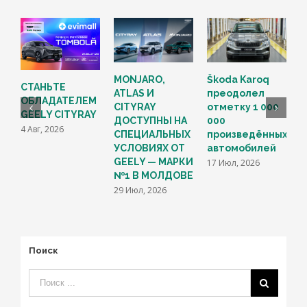
Н
MONJARO,
Škoda Karoq
СТАНЬТЕ
ATLAS И
преодолел
ОБЛАДАТЕЛЕМ
В
CITYRAY
отметку 1 000
GEELY CITYRAY
G
ДОСТУПНЫ НА
000
4 Авг, 2026
M
СПЕЦИАЛЬНЫХ
произведённых
С
УСЛОВИЯХ ОТ
автомобилей
M
GEELY — МАРКИ
17 Июл, 2026
F
№1 В МОЛДОВЕ
1
29 Июл, 2026
Поиск