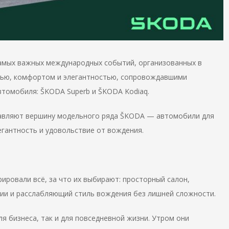
самых важных международных событий, организованных в
тью, комфортом и элегантностью, сопровождавшими
втомобиля: ŠKODA Superb и ŠKODA Kodiaq.
тавляют вершину модельного ряда ŠKODA — автомобили для
егантность и удовольствие от вождения.
ировали всё, за что их выбирают: просторный салон,
ии и расслабляющий стиль вождения без лишней сложности.
я бизнеса, так и для повседневной жизни. Утром они