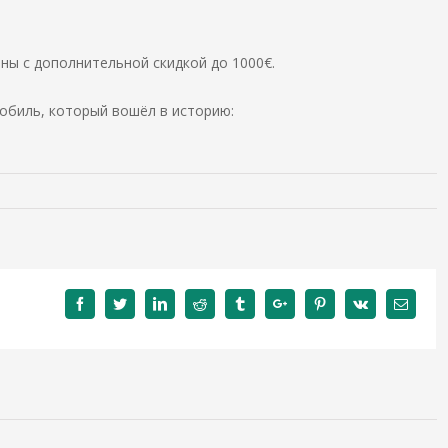
ны с дополнительной скидкой до 1000€.
мобиль, который вошёл в историю:
Facebook
Twitter
Linkedin
Reddit
Tumblr
Google+
Pinterest
Vk
Email