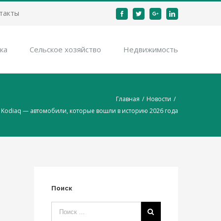
такты
Facebook
Twitter
Google+
Linkedin
ка
Cельское хозяйство
Недвижимость
Главная
/
Новости
/
Kodiaq — автомобили, которые вошли в историю 2026 года
Поиск