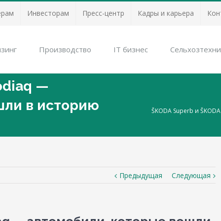
ерам
Инвесторам
Пресс-центр
Кадры и карьера
Кон
зинг
Производство
IT бизнес
Сельхозтехни
odiaq —
шли в историю
ŠKODA Superb и ŠKODA 
Предыдущая
Следующая