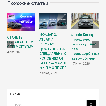
Похожие статьи
Н
MONJARO,
Škoda Karoq
СТАНЬТЕ
ATLAS И
преодолел
ОБЛАДАТЕЛЕМ
В
CITYRAY
отметку 1 000
GEELY CITYRAY
G
ДОСТУПНЫ НА
000
4 Авг, 2026
M
СПЕЦИАЛЬНЫХ
произведённых
С
УСЛОВИЯХ ОТ
автомобилей
M
GEELY — МАРКИ
17 Июл, 2026
F
№1 В МОЛДОВЕ
1
29 Июл, 2026
Поиск