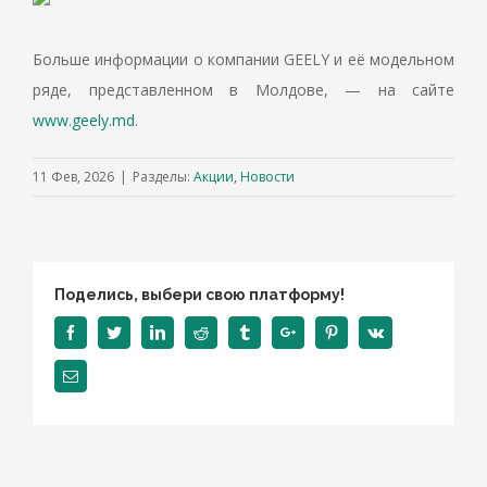
Больше информации о компании GEELY и её модельном
ряде, представленном в Молдове, — на сайте
www.geely.md
.
11 Фев, 2026
|
Разделы:
Акции
,
Новости
Поделись, выбери свою платформу!
Facebook
Twitter
Linkedin
Reddit
Tumblr
Google+
Pinterest
Vk
Email